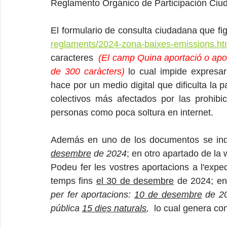
Reglamento Orgánico de Participación Ciu
El formulario de consulta ciudadana que fi
reglaments/2024-zona-baixes-emissions.h
caracteres  
(El camp Quina aportació o apor
de 300 caràcters) 
lo cual impide expresar
hace por un medio digital que dificulta la 
colectivos más afectados por las prohibic
personas como poca soltura en internet.
Además en uno de los documentos se ind
desembre
 de 2024
; en otro apartado de la 
Podeu fer les vostres aportacions a l'expe
temps fins 
el 30 de desembre
 de 2024; en 
per fer aportacions: 
10 de desembre
 de 2
pública 
15 dies naturals
,  
lo cual genera con