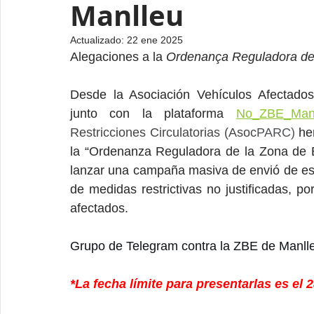
Manlleu
Actualizado:
22 ene 2025
Alegaciones a la 
Ordenança Reguladora de 
Desde la Asociación Vehículos Afectados
junto con la plataforma 
No_ZBE_Manl
Restricciones Circulatorias (Asoc
PARC) 
he
la “Ordenanza Reguladora de la Zona de B
lanzar una campaña masiva de envió de escr
de medidas restrictivas no justificadas, po
afectados.
Grupo de Telegram contra la ZBE de Manll
*La fecha límite para presentarlas es el