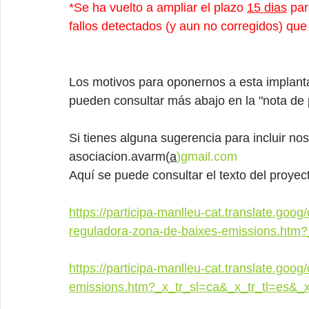
*Se ha vuelto a ampliar el plazo 
15 dias
 pa
fallos detectados (y aun no corregidos) que 
Los motivos para oponernos a esta implantac
pueden consultar más abajo en la "nota de
Si tienes alguna sugerencia para incluir no
asociacion.avarm(
a
)
gmail.com
Aquí se puede consultar el texto del proyec
https://participa-manlleu-cat.translate.go
reguladora-zona-de-baixes-emissions.htm?
https://participa-manlleu-cat.translate.go
emissions.htm?_x_tr_sl=ca&_x_tr_tl=es&_x